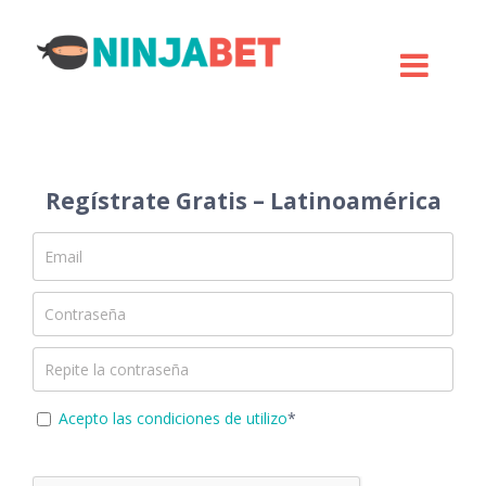
Regístrate Gratis – Latinoamérica
Acepto las condiciones de utilizo
*