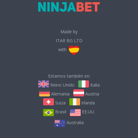
Made by
ITAR BG LTD
with
Estamos también en:
Reino Unido
Italia
Alemania
Austria
Suiza
Irlanda
Brasil
EE.UU.
Australia