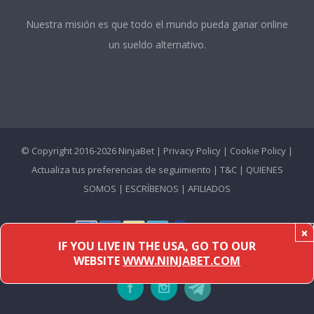
Nuestra misión es que todo el mundo pueda ganar online
un sueldo alternativo.
© Copyright 2016-2026 NinjaBet |
Privacy Policy
|
Cookie Policy
|
Actualiza tus preferencias de seguimiento
|
T&C
|
QUIENES
SOMOS
|
ESCRÍBENOS
|
AFILIADOS
×
IF YOU LIVE IN THE USA, GO TO OUR
WEBSITE
WWW.NINJABET.COM
Facebook
Instagram