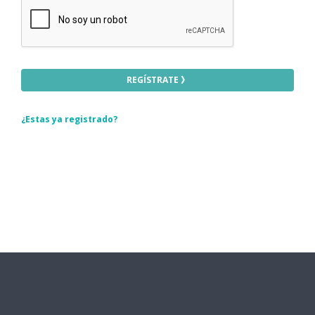
¿Estas ya registrado?