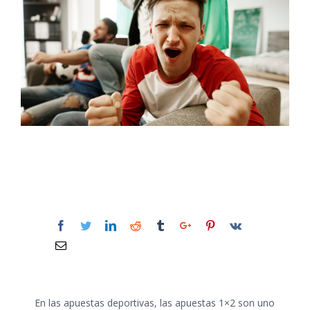
En las apuestas deportivas, las apuestas 1×2 son uno