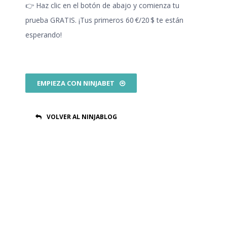
👉 Haz clic en el botón de abajo y comienza tu
prueba GRATIS. ¡Tus primeros 60 €/20 $ te están
esperando!
EMPIEZA CON NINJABET
VOLVER AL NINJABLOG