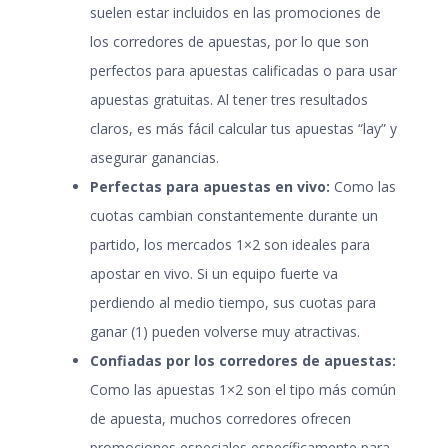
suelen estar incluidos en las promociones de
los corredores de apuestas, por lo que son
perfectos para apuestas calificadas o para usar
apuestas gratuitas. Al tener tres resultados
claros, es más fácil calcular tus apuestas “lay” y
asegurar ganancias.
Perfectas para apuestas en vivo:
Como las
cuotas cambian constantemente durante un
partido, los mercados
1×2
son ideales para
apostar en vivo. Si un equipo fuerte va
perdiendo al medio tiempo, sus cuotas para
ganar (1) pueden volverse muy atractivas.
Confiadas por los corredores de apuestas:
Como las apuestas 1×2 son el tipo más común
de apuesta, muchos corredores ofrecen
promociones especiales específicamente para