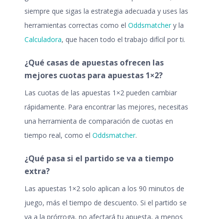
siempre que sigas la estrategia adecuada y uses las
herramientas correctas como el
Oddsmatcher
y la
Calculadora
, que hacen todo el trabajo difícil por ti.
¿Qué casas de apuestas ofrecen las
mejores cuotas para apuestas 1×2?
Las cuotas de las
apuestas 1×2
pueden cambiar
rápidamente. Para encontrar las mejores, necesitas
una herramienta de comparación de cuotas en
tiempo real, como el
Oddsmatcher
.
¿Qué pasa si el partido se va a tiempo
extra?
Las
apuestas 1×2
solo aplican a los 90 minutos de
juego, más el tiempo de descuento. Si el partido se
va a la prórroga, no afectará tu apuesta, a menos