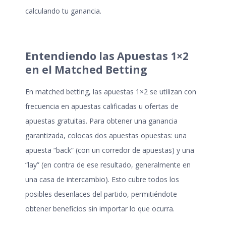
calculando tu ganancia.
Entendiendo las Apuestas 1×2
en el Matched Betting
En matched betting, las
apuestas 1×2
se utilizan con
frecuencia en apuestas calificadas u ofertas de
apuestas gratuitas. Para obtener una ganancia
garantizada, colocas dos apuestas opuestas: una
apuesta “back” (con un corredor de apuestas) y una
“lay” (en contra de ese resultado, generalmente en
una casa de intercambio). Esto cubre todos los
posibles desenlaces del partido, permitiéndote
obtener beneficios sin importar lo que ocurra.