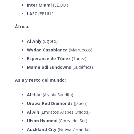
Inter Miami
(EE.UU.)
LAFC
(EE.UU.)
África:
Al Ahly
(Egipto)
Wydad Casablanca
(Marruecos)
Esperance de Túnez
(Túnez)
Mamelodi Sundowns
(Sudáfrica)
Asia y resto del mundo:
Al Hilal
(Arabia Saudita)
Urawa Red Diamonds
(Japón)
Al Ain
(Emiratos Árabes Unidos)
Ulsan Hyundai
(Corea del Sur)
Auckland City
(Nueva Zelanda)